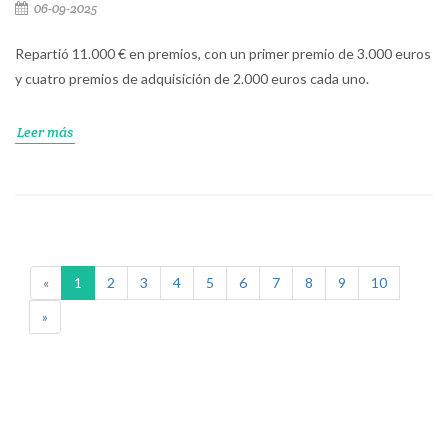
06-09-2025
Repartió 11.000 € en premios, con un primer premio de 3.000 euros
y cuatro premios de adquisición de 2.000 euros cada uno.
Leer más
«
1
2
3
4
5
6
7
8
9
10
»