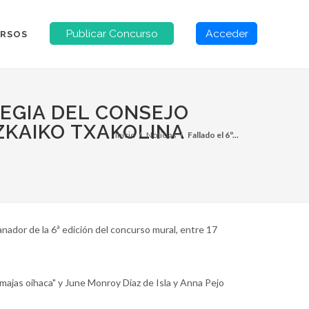
Publicar Concurso
Acceder
RSOS
EGIA DEL CONSEJO
ZKAIKO TXAKOLINA
Inicio
Noticias
Fallado el 6º...
nador de la 6ª edición del concurso mural, entre 17
majas oihaca" y June Monroy Diaz de Isla y Anna Pejo