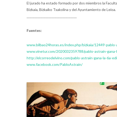
El jurado ha estado formado por dos miembros la Faculta
Bizkaia, Bizkaiko Txakolina y del Ayuntamiento de Leioa.
________________________________
Fuentes:
www.bilbao24horas.es/index.php/bizkaia/12449-pablo-a
www.vinetur.com/2020032359788/pablo-astrain-gana-la
http://elcorreodelvino.com/pablo-astrain-gana-la-6a-ed
www.facebook.com/PabloAstrain/