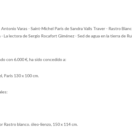
ntonio Varas - Saint-Michel París de Sandra Valls Traver - Rastro Blanc
n - La lectora de Sergio Rocafort Giménez - Sed de agua en la tierra de 
tado con 6.000 €, ha sido concedido a:
l, Paris 130 x 100 cm.
les:
 Rastro blanco. óleo-lienzo, 150 x 114 cm.